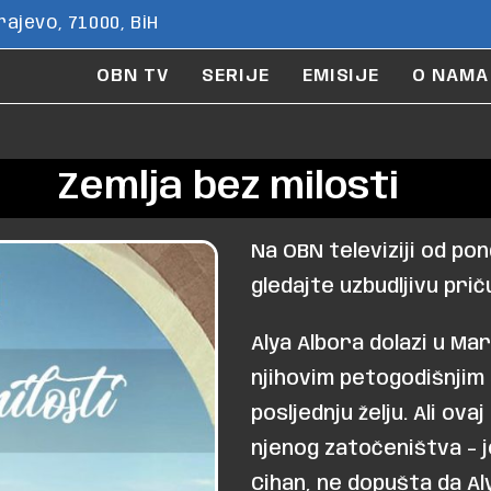
ajevo, 71000, BiH
OBN TV
SERIJE
EMISIJE
O NAMA
Zemlja bez milosti
Na OBN televiziji od pon
gledajte uzbudljivu priču
Alya Albora dolazi u Ma
njihovim petogodišnjim 
posljednju želju. Ali ov
njenog zatočeništva – 
Cihan, ne dopušta da Al