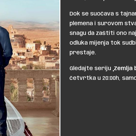
Dok se suočava s tajna
plemena i surovom stva
snagu da zaštiti ono naj
odluka mijenja tok sudb
prestaje.
Gledajte seriju
„Zemlja 
četvrtka u 20:00h, samo 