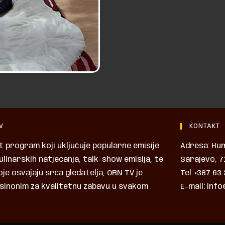
V
KONTAKT
t program koji uključuje popularne emisije
Adresa: Hu
linarskih natjecanja, talk-show emisija, te
Sarajevo, 7
oje osvajaju srca gledatelja, OBN TV je
Tel: +387 63
sinonim za kvalitetnu zabavu u svakom
E-mail: inf