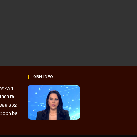
OBN INFO
mska 1
1000 BiH
 386 962
o@obn.ba