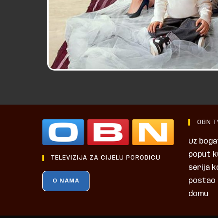
OBN T
Uz boga
poput ku
TELEVIZIJA ZA CIJELU PORODICU
serija k
postao 
O NAMA
domu