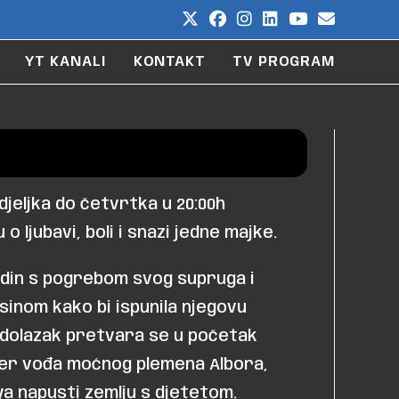
YT KANALI
KONTAKT
TV PROGRAM
djeljka do četvrtka u 20:00h
 o ljubavi, boli i snazi jedne majke.
rdin s pogrebom svog supruga i
sinom kako bi ispunila njegovu
aj dolazak pretvara se u početak
jer vođa moćnog plemena Albora,
ya napusti zemlju s djetetom.